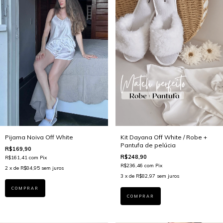
Pijama Noiva Off White
Kit Dayana Off White / Robe +
Pantufa de pelúcia
R$169,90
R$248,90
R$161,41
com
Pix
R$236,46
com
Pix
2
x de
R$84,95
sem juros
3
x de
R$82,97
sem juros
COMPRAR
COMPRAR