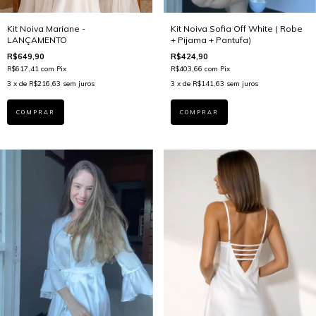
Kit Noiva Mariane -
Kit Noiva Sofia Off White ( Robe
LANÇAMENTO
+ Pijama + Pantufa)
R$649,90
R$424,90
R$617,41
com
Pix
R$403,66
com
Pix
3
x de
R$216,63
sem juros
3
x de
R$141,63
sem juros
COMPRAR
COMPRAR