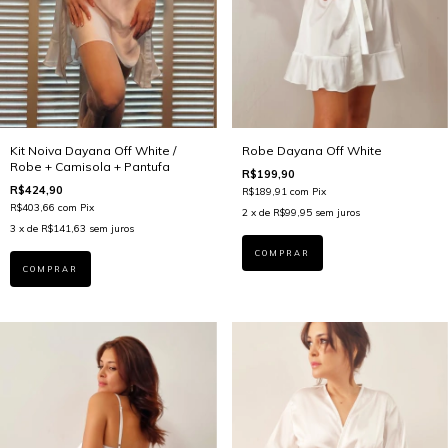
Kit Noiva Dayana Off White /
Robe Dayana Off White
Robe + Camisola + Pantufa
R$199,90
R$424,90
R$189,91
com
Pix
R$403,66
com
Pix
2
x de
R$99,95
sem juros
3
x de
R$141,63
sem juros
COMPRAR
COMPRAR