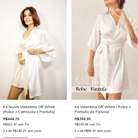
Kit Noiva Valentina Off White
Kit Valentina Off White / Robe +
(Robe + Camisola + Pantufa)
Pantufa de Pelúcia
R$444,70
R$258,90
R$422,47
com
Pix
R$245,96
com
Pix
3
x de
R$148,23
sem juros
3
x de
R$86,30
sem juros