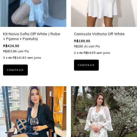
Kit Noiva Sofia Off White ( Robe
Camisola Victtoria Off White
+ Pijama + Pantufa)
R$189,90
R$424,90
R$180,41
com
Pix
R$403,66
com
Pix
2
x de
R$94,95
sem juros
3
x de
R$141,63
sem juros
COMPRAR
COMPRAR