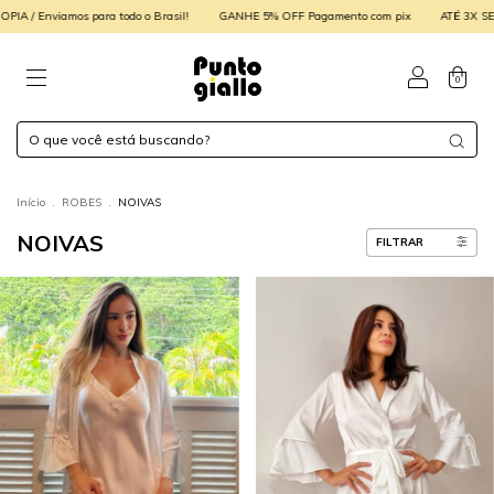
ra todo o Brasil!
GANHE 5% OFF Pagamento com pix
ATÉ 3X SEM JUROS
FA
0
Início
.
ROBES
.
NOIVAS
NOIVAS
FILTRAR