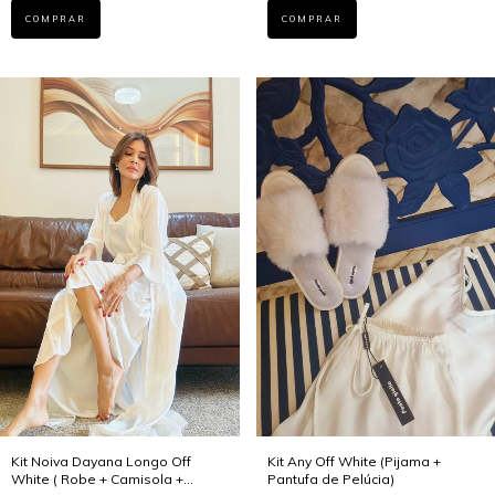
COMPRAR
COMPRAR
Kit Noiva Dayana Longo Off
Kit Any Off White (Pijama +
White ( Robe + Camisola +
Pantufa de Pelúcia)