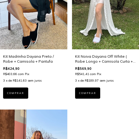
Kit Madrinha Dayana Preto /
Kit Noiva Dayana Off White (
Robe + Camisola + Pantufa
Robe Longo + Camisola Curta +
Pantufa)
R$424,90
R$569,90
R$403,66
com
Pix
R$541,41
com
Pix
3
x de
R$141,63
sem juros
3
x de
R$189,97
sem juros
COMPRAR
COMPRAR