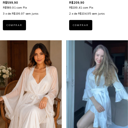
Pantufa)
R$599,90
R$209,90
R$569,91
com
Pix
R$199,41
com
Pix
3
x de
R$199,97
sem juros
2
x de
R$104,95
sem juros
COMPRAR
COMPRAR