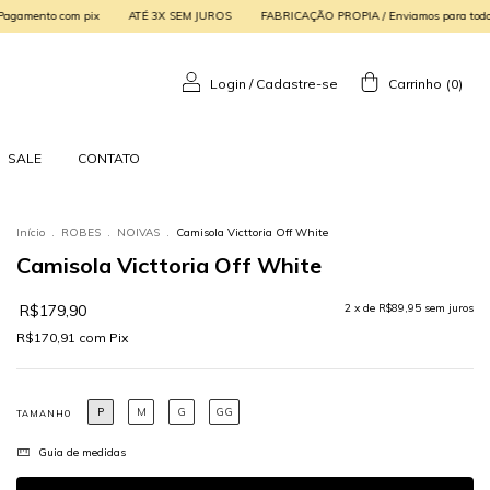
 SEM JUROS
FABRICAÇÃO PROPIA / Enviamos para todo o Brasil!
GANHE 5% OFF 
Login
/
Cadastre-se
Carrinho
(
0
)
SALE
CONTATO
Início
.
ROBES
.
NOIVAS
.
Camisola Victtoria Off White
Camisola Victtoria Off White
R$179,90
2
x de
R$89,95
sem juros
R$170,91
com
Pix
P
M
G
GG
TAMANHO
Guia de medidas