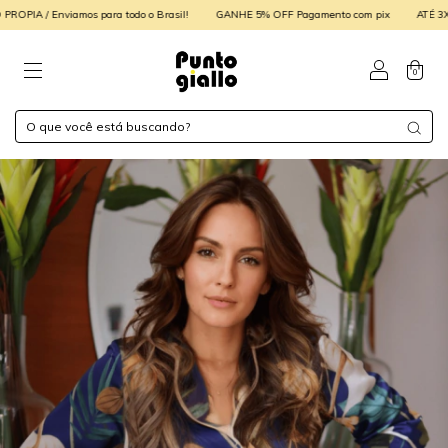
 / Enviamos para todo o Brasil!
GANHE 5% OFF Pagamento com pix
ATÉ 3X SE
0