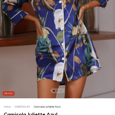
5
%
OFF
Início
.
CAMISOLAS
.
Camisola Juliette Azul
Camisola Juliette Azul