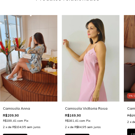
5
%
Camisola Anna
Camisola Victtoria Rosa
Cami
R$209,90
R$169,90
R$20
R$199,41
com
Pix
R$161,41
com
Pix
2
x d
2
x de
R$104,95
sem juros
2
x de
R$84,95
sem juros
C