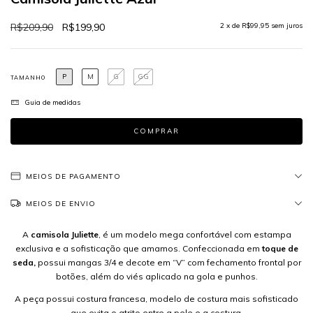
R$209,90
R$199,90
2
x de
R$99,95
sem juros
P
M
G
GG
TAMANHO
Guia de medidas
MEIOS DE PAGAMENTO
MEIOS DE ENVIO
A
camisola Juliette
, é um modelo mega confortável com estampa
exclusiva e a sofisticação que amamos. Confeccionada em
toque de
seda,
possui mangas 3/4 e decote em “V” com fechamento frontal por
botões, além do viés aplicado na gola e punhos.
A peça possui costura francesa, modelo de costura mais sofisticado
que evita o atrito entre a pele e a costura.