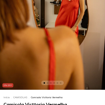
6
%
OFF
Início
.
CAMISOLAS
.
Camisola Victtoria Vermelha
Camisola Victtoria Vermelha