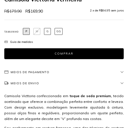
R$179,90
R$169,90
2
x de
R$84,95
sem juros
P
M
G
GG
TAMANHO
Guia de medidas
MEIOS DE PAGAMENTO
MEIOS DE ENVIO
Camisola Victtoria confeccionada em
toque de seda premium,
tecido
acetinado que oferece a combinação perfeita entre conforto e leveza.
Com design exclusivo, modelagem levemente ajustada à cintura,
possui alças finas e reguláveis, proporcionando um ajuste perfeito,
além de um elegante decote em “V” profundo nas costas.
Seu acabamento em costura francesa, uma das técnicas de costura